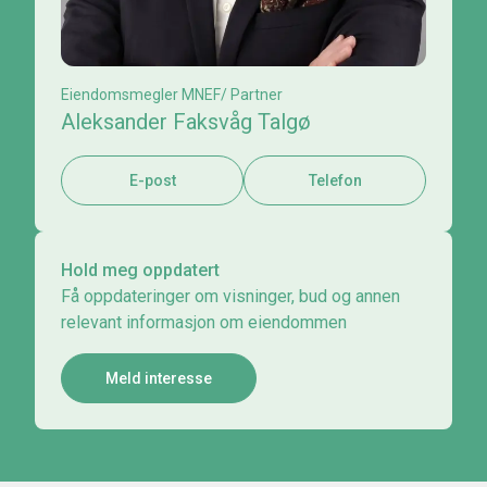
Eiendomsmegler MNEF/ Partner
Aleksander Faksvåg Talgø
E-post
Telefon
Hold meg oppdatert
Få oppdateringer om visninger, bud og annen
relevant informasjon om eiendommen
Meld interesse