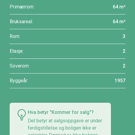
Primærrom:
64 m²
Bruksareal:
64 m²
Rom:
3
Etasje:
2
Soverom:
2
Byggeår:
1957
Hva betyr "Kommer for salg"?
Det betyr at salgsoppgave er under
ferdigstillelse og boligen ikke er