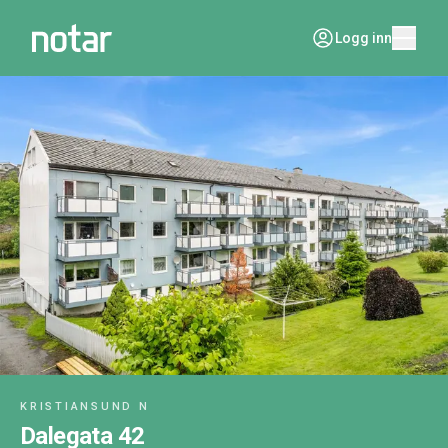
Logg inn
KRISTIANSUND N
Dalegata 42