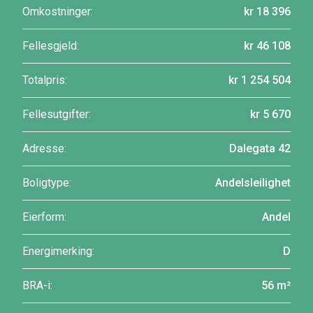
Omkostninger:
kr 18 396
Fellesgjeld:
kr 46 108
Totalpris:
kr 1 254 504
Fellesutgifter:
kr 5 670
Adresse:
Dalegata 42
Boligtype:
Andelsleilighet
Eierform:
Andel
Energimerking:
D
BRA-i:
56 m²