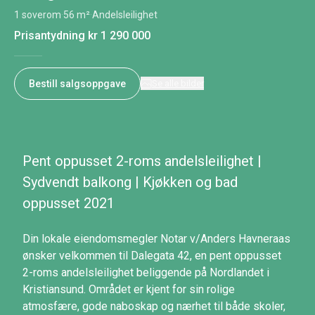
1 soverom
·
56 m²
·
Andelsleilighet
Prisantydning
kr 1 290 000
Bestill salgsoppgave
Se alle bilder
Pent oppusset 2-roms andelsleilighet |
Sydvendt balkong | Kjøkken og bad
oppusset 2021
Din lokale eiendomsmegler Notar v/Anders Havneraas
ønsker velkommen til Dalegata 42, en pent oppusset
2-roms andelsleilighet beliggende på Nordlandet i
Kristiansund. Området er kjent for sin rolige
atmosfære, gode naboskap og nærhet til både skoler,