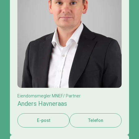
Eiendomsmegler MNEF/ Partner
Anders Havneraas
E-post
Telefon