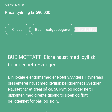
50 m²
·
Naust
Prisantydning
kr 590 000
Gi bud
Bestill salgsoppgave
Se alle bilder
BUD MOTTATT! Eldre naust med idyllisk
beliggenhet i Sveggen
Din lokale eiendomsmegler Notar v/Anders Havneraas
presenterer naust med idyllisk beliggenhet i Sveggen!
Naustet har et areal på ca. 50 kvm og ligger helt i
sjøkanten med direkte tilgang til sjøen og flott
beliggenhet for båt- og sjøliv.