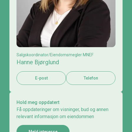
Salgskoordinator/Eiendomsmegler MNEF
Hanne Bjørglund
E-post
Telefon
Hold meg oppdatert
Få oppdateringer om visninger, bud og annen
relevant informasjon om eiendommen
Meld interesse