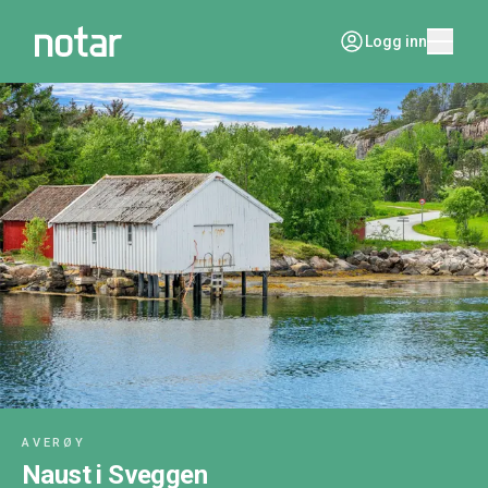
Logg inn
AVERØY
Naust i Sveggen