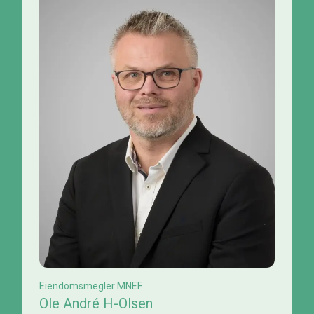
Eiendomsmegler MNEF
Ole André H-Olsen