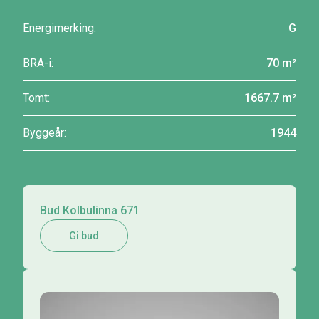
Energimerking:
G
BRA-i:
70 m²
Tomt:
1667.7 m²
Byggeår:
1944
Bud Kolbulinna 671
Gi bud