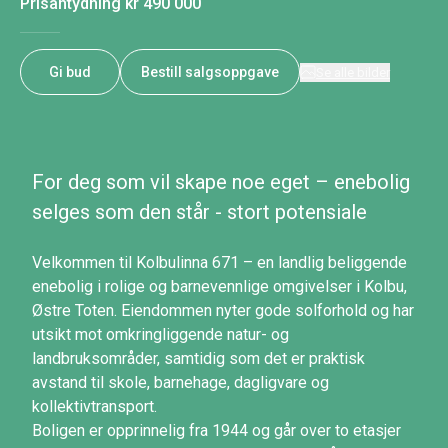
Prisantydning
kr 490 000
Gi bud
Bestill salgsoppgave
Se alle bilder
For deg som vil skape noe eget – enebolig
selges som den står - stort potensiale
Velkommen til Kolbulinna 671 – en landlig beliggende
enebolig i rolige og barnevennlige omgivelser i Kolbu,
Østre Toten. Eiendommen nyter gode solforhold og har
utsikt mot omkringliggende natur- og
landbruksområder, samtidig som det er praktisk
avstand til skole, barnehage, dagligvare og
kollektivtransport.
Boligen er opprinnelig fra 1944 og går over to etasjer