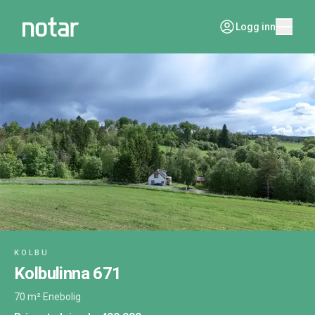
Logg inn
KOLBU
Kolbulinna 671
70 m²
·
Enebolig