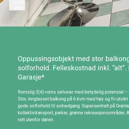
Se alle
bilder
Oppussingsobjekt med stor balkong,
solforhold. Felleskostnad inkl. “alt”.
Garasje*
Romslig 3(4)-roms selveier med betydelig potensial – p
Stor, innglasset balkong på 6 kvm med høy og fri utsi
gode solforhold til solnedgang. Supersentralt på Grønl
kollektivtransport, parker, grønne rekreasjonsområder, A
rett utenfor døren.