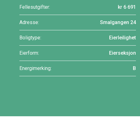
Fellesutgifter:
kr 6 691
Adresse:
Smalgangen 24
Boligtype:
Eierleilighet
Eierform:
Eierseksjon
Energimerking:
B