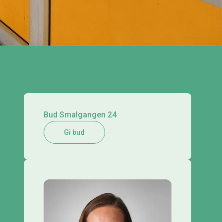
Bud Smalgangen 24
Gi bud