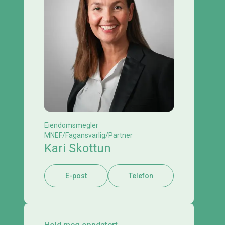
Eiendomsmegler
MNEF/Fagansvarlig/Partner
Kari Skottun
E-post
Telefon