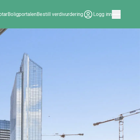
tar
Boligportalen
Bestill verdivurdering
Logg inn