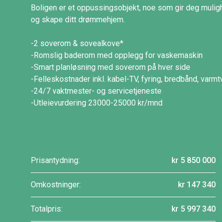
Boligen er et oppussingsobjekt, noe som gir deg mulighe
og skape ditt drømmehjem.
-2 soverom & sovealkove*
-Romslig baderom med opplegg for vaskemaskin
-Smart planløsning med soverom på hver side
-Felleskostnader inkl. kabel-TV, fyring, bredbånd, varmt
-24/7 vaktmester- og servicetjeneste
-Utleievurdering 23000-25000 kr/mnd
Prisantydning:
kr 5 850 000
Omkostninger:
kr 147 340
Totalpris:
kr 5 997 340