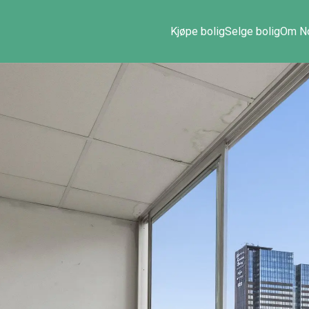
Kjøpe bolig
Selge bolig
Om No