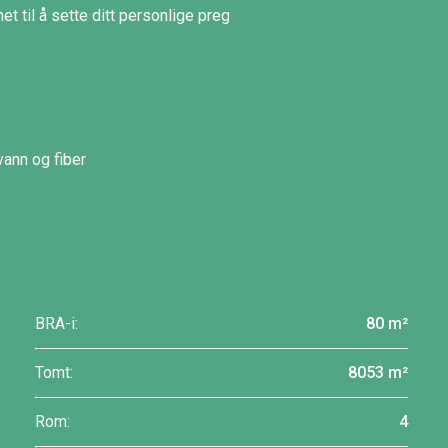
t til å sette ditt personlige preg
vann og fiber
BRA-i:
80 m²
Tomt:
8053 m²
Rom:
4