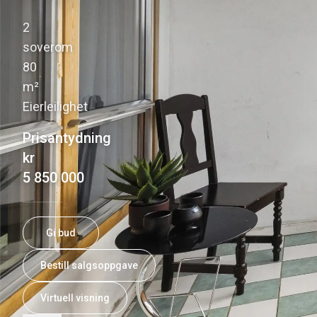
2
·
soverom
80
·
m²
Eierleilighet
Prisantydning
kr
5 850 000
Gi bud
Bestill salgsoppgave
Virtuell visning