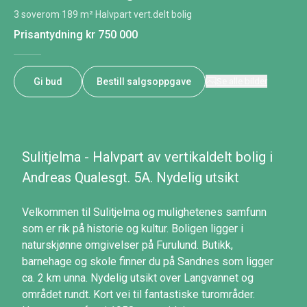
3 soverom
·
189 m²
·
Halvpart vert.delt bolig
Prisantydning
kr 750 000
Gi bud
Bestill salgsoppgave
Se alle bilder
Sulitjelma - Halvpart av vertikaldelt bolig i
Andreas Qualesgt. 5A. Nydelig utsikt
Velkommen til Sulitjelma og mulighetenes samfunn
som er rik på historie og kultur. Boligen ligger i
naturskjønne omgivelser på Furulund. Butikk,
barnehage og skole finner du på Sandnes som ligger
ca. 2 km unna. Nydelig utsikt over Langvannet og
området rundt. Kort vei til fantastiske turområder.