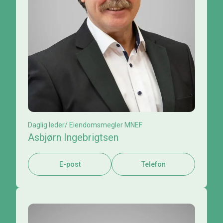
Daglig leder/ Eiendomsmegler MNEF
Asbjørn Ingebrigtsen
E-post
Telefon