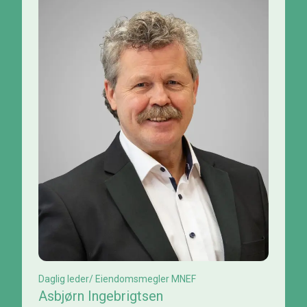
Daglig leder/ Eiendomsmegler MNEF
Asbjørn Ingebrigtsen