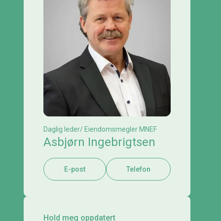
Daglig leder/ Eiendomsmegler MNEF
Asbjørn Ingebrigtsen
E-post
Telefon
Hold meg oppdatert