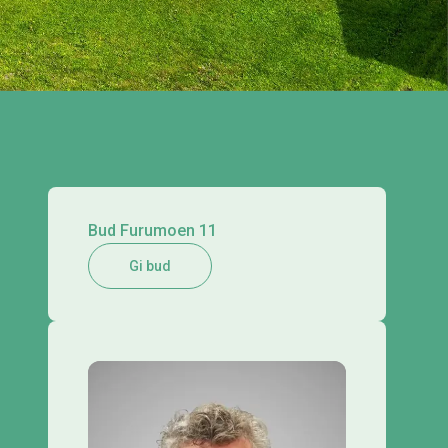
Bud Furumoen 11
Gi bud