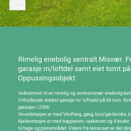
Se alle
bilder
Rimelig enebolig sentralt Misvær. F
garasje m/loftdel samt eiet tomt p
Oppussingsobjekt
Velkommen til en rimelig og sentrumsnær enebolig bel
Frittstående dobbel garasje m/ loftsdel på 66 kvm. Bo
garasjen i 2006.
Hovedetasjen er med Vindfang, gang, bod/garderobe, b
Kjelleretasjen er med trapperom, vaskerom og 4 boder. 
til hage og plenområdet. Videre fra terrassen er det dir