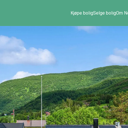
Kjøpe bolig
Selge bolig
Om No