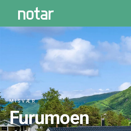
MISVÆR
Furumoen