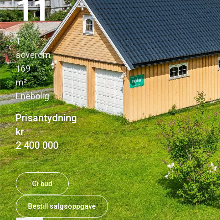
11
1
·
soverom
169
·
m²
Enebolig
Prisantydning
kr
2 400 000
Gi bud
Bestill salgsoppgave