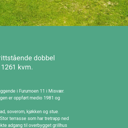
rittstående dobbel
å 1261 kvm.
iggende i Furumoen 11 i Misvær.
ligen er oppført medio 1981 og
ad, soverom, kjøkken og stue.
Stor terrasse som har tretrapp ned
ekte adgang til overbygget grillhus