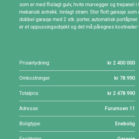
som er med flislagt gulv, hvite murvegger og trepanel i
mekanisk avtrekk. Innlagt strøm. Stor flott garasje som 
dobbel garasje med 2 stk. porter, automatisk portåpner. 
er et oppussingsobjekt og det må påregnes kostnader t
Prisantydning:
kr 2 400 000
Omkostninger:
kr 78 990
Totalpris:
kr 2 478 990
Adresse:
Furumoen 11
Boligtype:
Enebolig
Fasiliteter:
Garasje