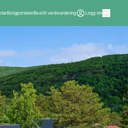
tar
Boligportalen
Bestill verdivurdering
Logg inn