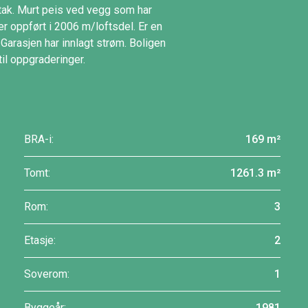
 tak. Murt peis ved vegg som har
er oppført i 2006 m/loftsdel. Er en
Garasjen har innlagt strøm. Boligen
il oppgraderinger.
BRA-i:
169 m²
Tomt:
1261.3 m²
Rom:
3
Etasje:
2
Soverom:
1
Byggeår:
1981