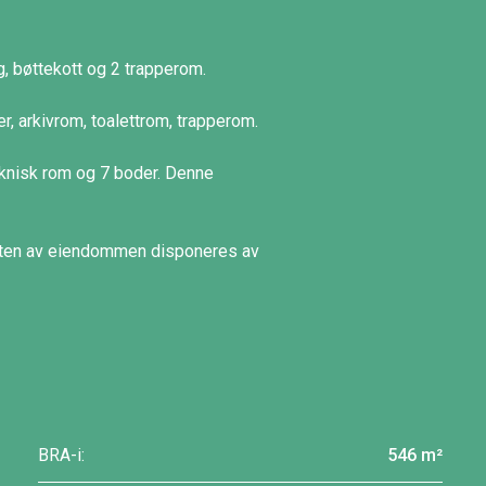
ng, bøttekott og 2 trapperom.
r, arkivrom, toalettrom, trapperom.
teknisk rom og 7 boder. Denne
 resten av eiendommen disponeres av
BRA-i:
546 m²