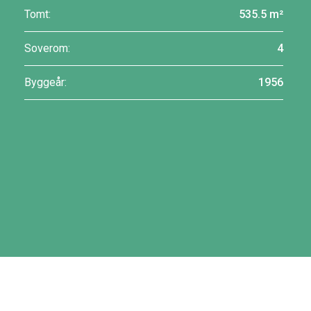
Tomt:
535.5 m²
Soverom:
4
Byggeår:
1956