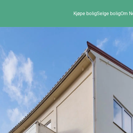
Kjøpe bolig
Selge bolig
Om No