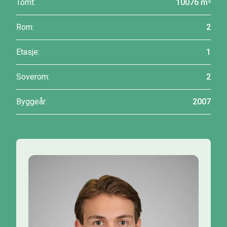
Tomt:
10076 m²
Rom:
2
Etasje:
1
Soverom:
2
Byggeår:
2007