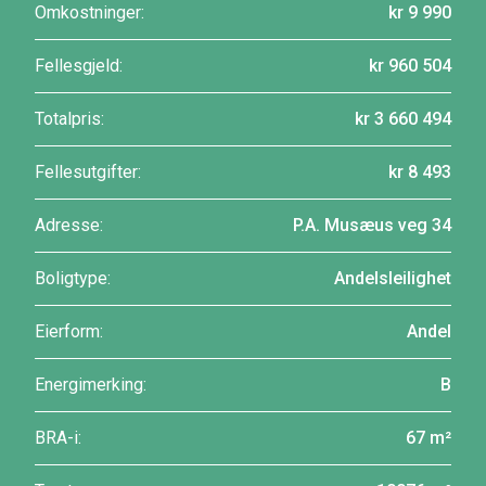
Omkostninger:
kr 9 990
Fellesgjeld:
kr 960 504
Totalpris:
kr 3 660 494
Fellesutgifter:
kr 8 493
Adresse:
P.A. Musæus veg 34
Boligtype:
Andelsleilighet
Eierform:
Andel
Energimerking:
B
BRA-i:
67 m²