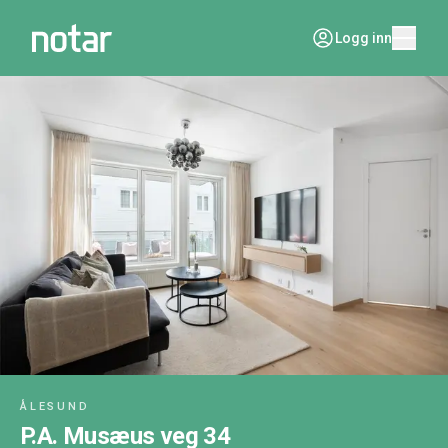
Logg inn
ÅLESUND
P.A. Musæus veg 34