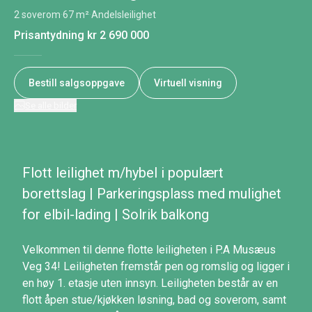
2 soverom
·
67 m²
·
Andelsleilighet
Prisantydning
kr 2 690 000
Bestill salgsoppgave
Virtuell visning
Se alle bilder
Flott leilighet m/hybel i populært
borettslag | Parkeringsplass med mulighet
for elbil-lading | Solrik balkong
Velkommen til denne flotte leiligheten i P.A Musæus
Veg 34! Leiligheten fremstår pen og romslig og ligger i
en høy 1. etasje uten innsyn. Leiligheten består av en
flott åpen stue/kjøkken løsning, bad og soverom, samt