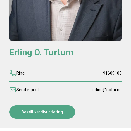
Erling O. Turtum
Ring
91609103
Send e-post
erling@notar.no
Bestill verdivurdering