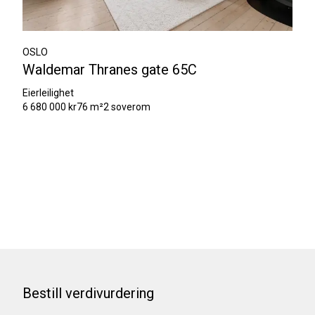
OSLO
Waldemar Thranes gate 65C
Eierleilighet
6 680 000 kr
76 m²
2 soverom
Bestill verdivurdering