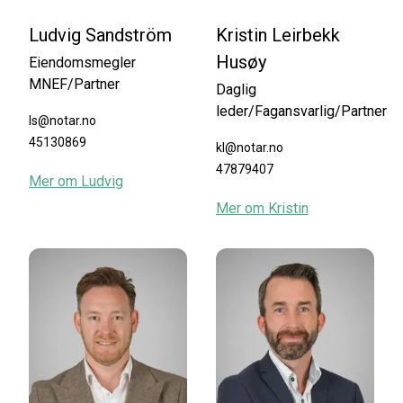
Ludvig Sandström
Kristin Leirbekk
Husøy
Eiendomsmegler
MNEF/Partner
Daglig
leder/Fagansvarlig/Partner
ls@notar.no
45130869
kl@notar.no
47879407
Mer om
Ludvig
Mer om
Kristin