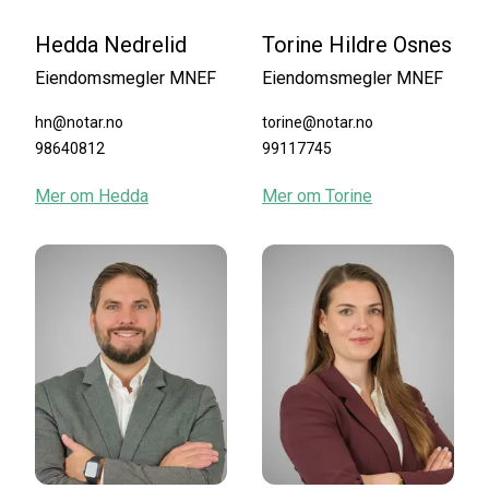
Hedda Nedrelid
Torine Hildre Osnes
Eiendomsmegler MNEF
Eiendomsmegler MNEF
hn@notar.no
torine@notar.no
98640812
99117745
Mer om
Hedda
Mer om
Torine