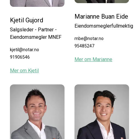
Marianne Buan Eide
Kjetil Gujord
Eiendomsmeglerfullmektig
Salgsleder - Partner -
Eiendomsmegler MNEF
mbe@notar.no
95485247
kjetil@notar.no
91906546
Mer om
Marianne
Mer om
Kjetil