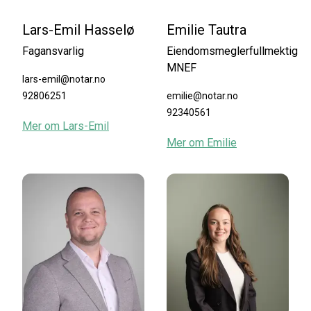
Lars-Emil Hasselø
Emilie Tautra
Fagansvarlig
Eiendomsmeglerfullmektig
MNEF
lars-emil@notar.no
92806251
emilie@notar.no
92340561
Mer om
Lars-Emil
Mer om
Emilie