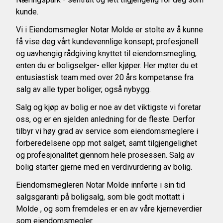
kunde.
Vi i Eiendomsmegler Notar Molde er stolte av å kunne
få vise deg vårt kundevennlige konsept; profesjonell
og uavhengig rådgiving knyttet til eiendomsmegling,
enten du er boligselger- eller kjøper. Her møter du et
entusiastisk team med over 20 års kompetanse fra
salg av alle typer boliger, også nybygg.
Salg og kjøp av bolig er noe av det viktigste vi foretar
oss, og er en sjelden anledning for de fleste. Derfor
tilbyr vi høy grad av service som eiendomsmeglere i
forberedelsene opp mot salget, samt tilgjengelighet
og profesjonalitet gjennom hele prosessen. Salg av
bolig starter gjerne med en verdivurdering av bolig.
Eiendomsmegleren Notar Molde innførte i sin tid
salgsgaranti på boligsalg, som ble godt mottatt i
Molde , og som fremdeles er en av våre kjerneverdier
som eiendomsmegler.