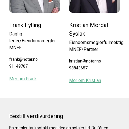
Frank Fylling
Kristian Mordal
Syslak
Daglig
leder/Eiendomsmegler
Eiendomsmeglerfullmektig
MNEF
MNEF/Partner
frank@notar.no
kristian@notar.no
91149707
98843657
Mer om
Frank
Mer om
Kristian
Bestill verdivurdering
En megler tar kontakt med deg og avtaler tid. Du får en