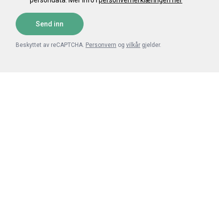
persondata. Mer info i
personvernerklæringen her
*
Send inn
Beskyttet av reCAPTCHA.
Personvern
og
vilkår
gjelder.