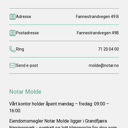
Adresse
Fannestrandvegen 49 B
Postadresse
Fannestrandvegen 49B
Ring
71 20 04 00
Send e-post
molde@notar.no
Notar Molde
Vårt kontor holder åpent mandag – fredag: 09:00 –
16:00.
Eiendomsmegler Notar Molde ligger i Grandfjæra
Næringspark - sentralt og lett tilgjengelig for deg som