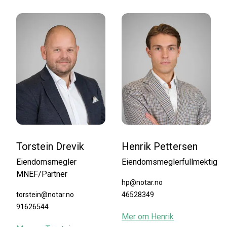
Torstein Drevik
Henrik Pettersen
Eiendomsmegler
Eiendomsmeglerfullmektig
MNEF/Partner
hp@notar.no
torstein@notar.no
46528349
91626544
Mer om
Henrik