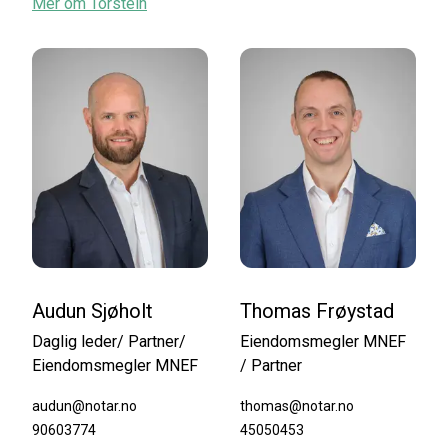
Mer om
Torstein
Audun Sjøholt
Thomas Frøystad
Daglig leder/ Partner/
Eiendomsmegler MNEF
Eiendomsmegler MNEF
/ Partner
audun@notar.no
thomas@notar.no
90603774
45050453