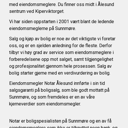
med eiendomsmeglere. Du finner oss midt i Ålesund
sentrum ved Kiperviktorget.
Vi har siden oppstarten i 2001 vært blant de ledende
eiendomsmeglerne på Sunnmøre.
Salg og kjøp av bolig er noe av det viktigste vi foretar
oss, og er en sjelden anledning for de fleste. Derfor
tilbyr vi høy grad av service som eiendomsmeglere i
forberedelsene opp mot salget, samt tilgjengelighet
og profesjonalitet gjennom hele prosessen. Salg av
bolig starter gjerne med en
verdivurdering av bolig
.
Eiendomsmegler Notar Ålesund innførte i sin tid
salgsgaranti
på boligsalg, som ble godt mottatt på
Sunnmøre, og som fremdeles er en av våre
kjerneverdier som eiendomsmegler.
Notar er boligspesialisten på Sunnmøre og en av få
eiendomsmeglere som ikke er tilknyttet noen bank, og