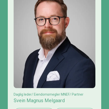
Daglig leder/ Eiendomsmegler MNEF/ Partner
Svein Magnus Melgaard