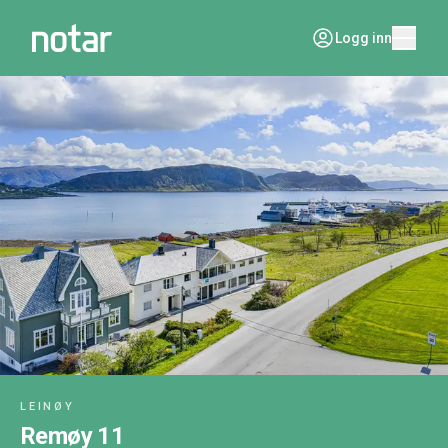
Logg inn
LEINØY
Remøy 11