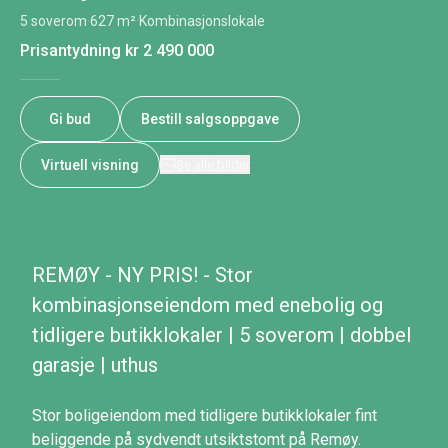
5 soverom
·
627 m²
·
Kombinasjonslokale
Prisantydning
kr 2 490 000
Gi bud
Bestill salgsoppgave
Virtuell visning
Se alle bilder
REMØY - NY PRIS! - Stor
kombinasjonseiendom med enebolig og
tidligere butikklokaler | 5 soverom | dobbel
garasje | uthus
Stor boligeiendom med tidligere butikklokaler fint
beliggende på sydvendt utsiktstomt på Remøy.