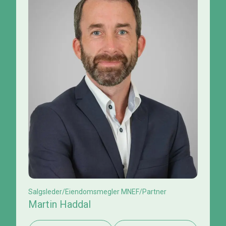
Salgsleder/Eiendomsmegler MNEF/Partner
Martin Haddal