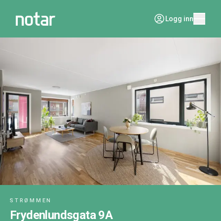
Logg inn
STRØMMEN
Frydenlundsgata 9A