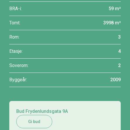
BRA-i:
59 m²
Tomt:
3998 m²
Rom:
3
Etasje:
4
Soverom:
2
Byggeår:
2009
Bud Frydenlundsgata 9A
Gi bud