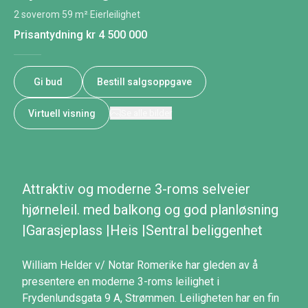
2 soverom
·
59 m²
·
Eierleilighet
Prisantydning
kr 4 500 000
Gi bud
Bestill salgsoppgave
Virtuell visning
Se alle bilder
Attraktiv og moderne 3-roms selveier
hjørneleil. med balkong og god planløsning
|Garasjeplass |Heis |Sentral beliggenhet
William Helder v/ Notar Romerike har gleden av å
presentere en moderne 3-roms leilighet i
Frydenlundsgata 9 A, Strømmen. Leiligheten har en fin