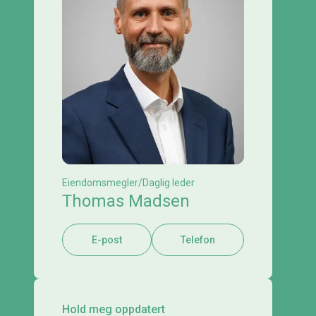
Eiendomsmegler/Daglig leder
Thomas Madsen
E-post
Telefon
Hold meg oppdatert