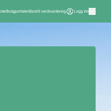
tar
Boligportalen
Bestill verdivurdering
Logg inn