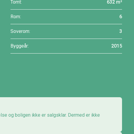
Tomt:
632 m²
Rom:
6
Soverom:
3
Byggeår:
2015
else og boligen ikke er salgsklar. Dermed er ikke