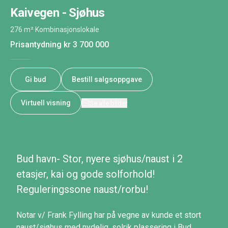
Kaivegen - Sjøhus
276 m²
·
Kombinasjonslokale
Prisantydning
kr 3 700 000
Gi bud
Bestill salgsoppgave
Virtuell visning
Se alle bilder
Bud havn- Stor, nyere sjøhus/naust i 2
etasjer, kai og gode solforhold!
Reguleringssone naust/rorbu!
Notar v/ Frank Fylling har på vegne av kunde et stort
naust/sjøhus med nydelig, solrik plassering i Bud