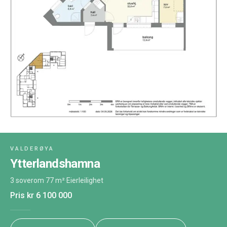
VALDERØYA
Ytterlandshamna
3 soverom
·
77 m²
·
Eierleilighet
Pris
kr 6 100 000