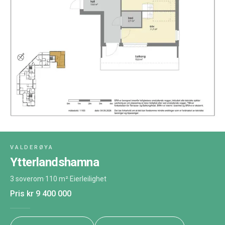
VALDERØYA
Ytterlandshamna
3 soverom
·
110 m²
·
Eierleilighet
Pris
kr 9 400 000