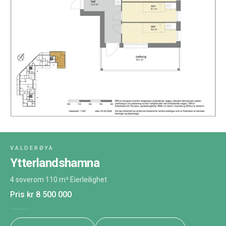
VALDERØYA
Ytterlandshamna
4 soverom
·
110 m²
·
Eierleilighet
Pris
kr 8 500 000