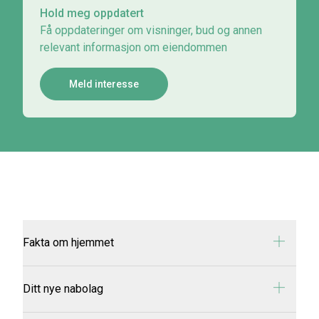
Hold meg oppdatert
Få oppdateringer om visninger, bud og annen
relevant informasjon om eiendommen
Meld interesse
Fakta om hjemmet
Adresse:
Veddevegen 38
Ditt nye nabolag
Oppragsnummer:
2-0245/25
Prisantydning:
kr 3 690 000