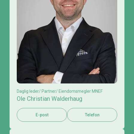
Daglig leder/ Partner/ Eiendomsmegler MNEF
Ole Christian Walderhaug
E-post
Telefon