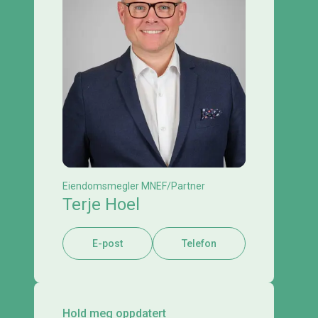
Eiendomsmegler MNEF/Partner
Terje Hoel
E-post
Telefon
Hold meg oppdatert