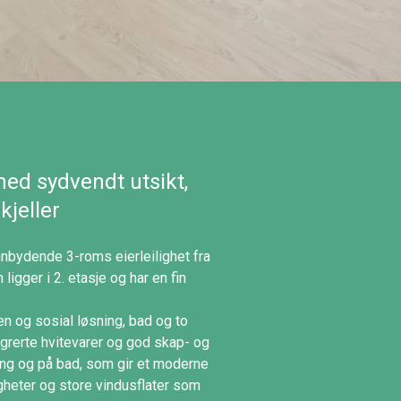
med sydvendt utsikt,
kjeller
bydende 3-roms eierleilighet fra
ligger i 2. etasje og har en fin
en og sosial løsning, bad og to
grerte hvitevarer og god skap- og
gang og på bad, som gir et moderne
gheter og store vindusflater som