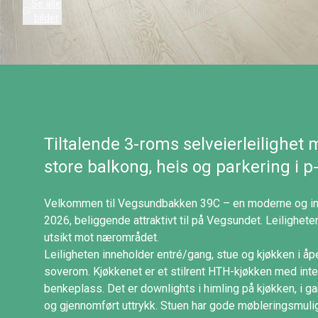
Se alle
bilder
Tiltalende 3-roms selveierleilighet 
store balkong, heis og parkering i p-
Velkommen til Vegsundbakken 39C – en moderne og inn
2026, beliggende attraktivt til på Vegsundet. Leiligheten 
utsikt mot nærområdet.
Leiligheten inneholder entré/gang, stue og kjøkken i åp
soverom. Kjøkkenet er et stilrent HTH-kjøkken med inte
benkeplass. Det er downlights i himling på kjøkken, i 
og gjennomført uttrykk. Stuen har gode møbleringsmuli