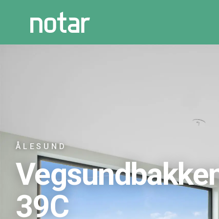
ÅLESUND
Vegsundbakke
39C