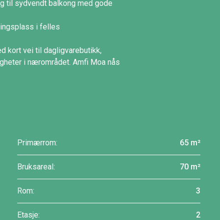
gang til sydvendt balkong med gode
ringsplass i felles
 kort vei til dagligvarebutikk,
igheter i nærområdet. Amfi Moa nås
Primærrom:
65 m²
Bruksareal:
70 m²
Rom:
3
Etasje:
2