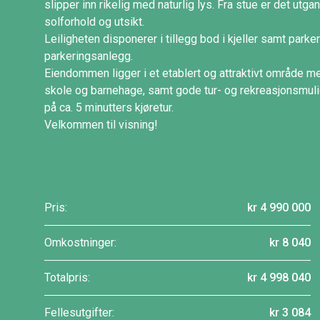
slipper inn rikelig med naturlig lys. Fra stue er det ut
solforhold og utsikt.
Leiligheten disponerer i tillegg bod i kjeller samt parke
parkeringsanlegg.
Eiendommen ligger i et etablert og attraktivt område med
skole og barnehage, samt gode tur- og rekreasjonsmul
på ca. 5 minutters kjøretur.
Velkommen til visning!
Pris:
kr 4 990 000
Omkostninger:
kr 8 040
Totalpris:
kr 4 998 040
Fellesutgifter:
kr 3 084