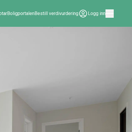
tar
Boligportalen
Bestill verdivurdering
Logg inn