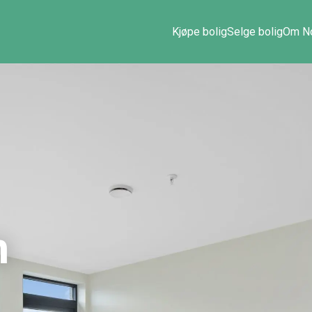
Kjøpe bolig
Selge bolig
Om No
n