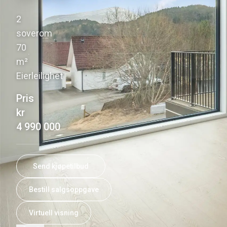
2
·
soverom
70
·
m²
Eierleilighet
Pris
kr
4 990 000
Send kjøpetilbud
Bestill salgsoppgave
Virtuell visning