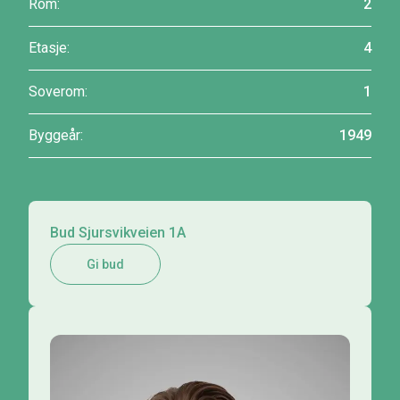
Rom:
2
Etasje:
4
Soverom:
1
Byggeår:
1949
Bud Sjursvikveien 1A
Gi bud