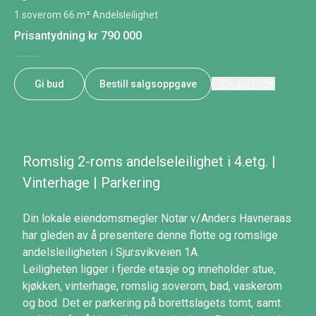
1 soverom
·
66 m²
·
Andelsleilighet
Prisantydning
kr 790 000
Gi bud
Bestill salgsoppgave
Se alle bilder
Romslig 2-roms andelseleilighet i 4.etg. |
Vinterhage | Parkering
Din lokale eiendomsmegler Notar v/Anders Havneraas
har gleden av å presentere denne flotte og romslige
andelsleiligheten i Sjursvikveien 1A.
Leiligheten ligger i fjerde etasje og inneholder stue,
kjøkken, vinterhage, romslig soverom, bad, vaskerom
og bod. Det er parkering på borettslagets tomt, samt