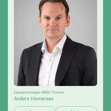
Eiendomsmegler MNEF/ Partner
Anders Havneraas