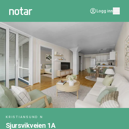
Logg inn
KRISTIANSUND N
Sjursvikveien 1A