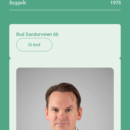
Byggeår:
1975
Bud Sandurveien 66
Gi bud