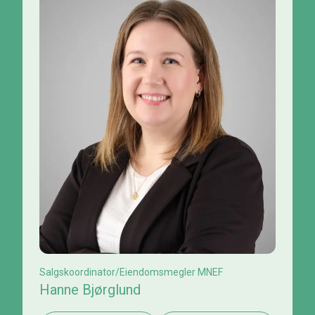
Salgskoordinator/Eiendomsmegler MNEF
Hanne Bjørglund