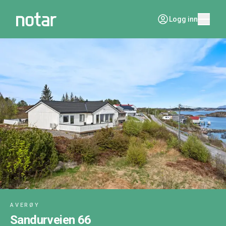
Logg inn
AVERØY
Sandurveien 66