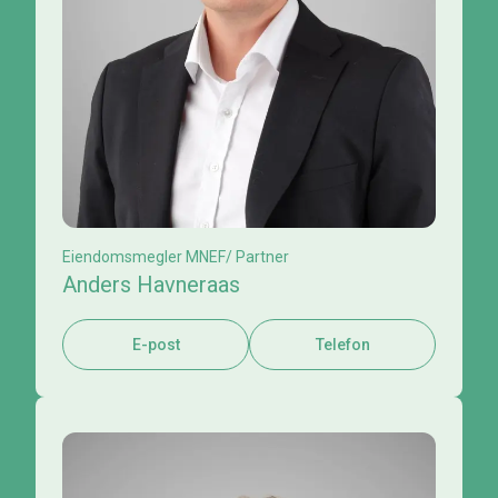
Eiendomsmegler MNEF/ Partner
Anders Havneraas
E-post
Telefon