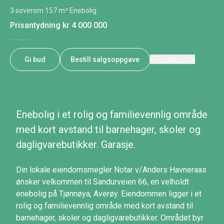
3 soverom
·
157 m²
·
Enebolig
Prisantydning
kr 4 000 000
Gi bud
Bestill salgsoppgave
Se alle bilder
Enebolig i et rolig og familievennlig område
med kort avstand til barnehager, skoler og
dagligvarebutikker. Garasje.
Din lokale eiendomsmegler Notar v/Anders Havneraas
ønsker velkommen til Sandurveien 66, en velholdt
enebolig på Tjønnøya, Averøy. Eiendommen ligger i et
rolig og familievennlig område med kort avstand til
barnehager, skoler og dagligvarebutikker. Området byr