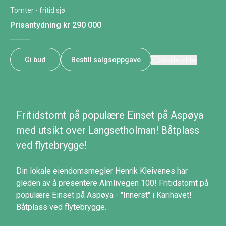
Tomter - fritid sjø
Prisantydning
kr 290 000
Gi bud
Bestill salgsoppgave
Se alle bilder
Fritidstomt på populære Einset på Aspøya
med utsikt over Langsetholman! Båtplass
ved flytebrygge!
Din lokale eiendomsmegler Henrik Kleivenes har
gleden av å presentere Almlivegen 100! Fritidstomt på
populære Einset på Aspøya - "Innerst" i Karihavet!
Båtplass ved flytebrygge.