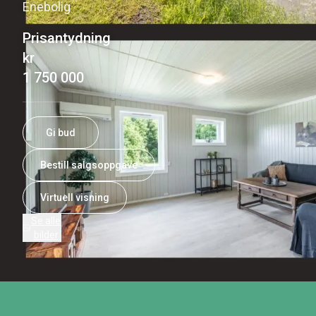
Enebolig
Prisantydning
kr
1 750 000
Gi bud
Bestill salgsoppgave
Virtuell visning
Se alle
bilder