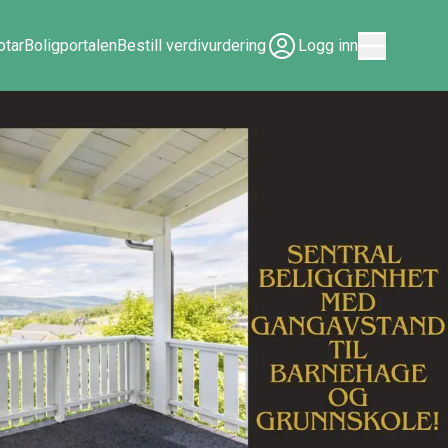
tar
Boligportalen
Bestill verdivurdering
Logg inn