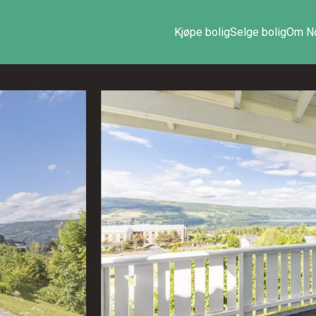
Kjøpe bolig
Selge bolig
Om No