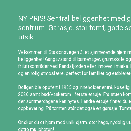
NY PRIS! Sentral beliggenhet med g
sentrum! Garasje, stor tomt, gode s
utsikt.
Velkommen til Stasjonsvegen 3; et sjarmerende hjem med
beliggenhet! Gangavstand til barnehager, grunnskole og
friluftsområder ved Randsfjorden eller innover i mark
og en rolig atmosfære, perfekt for familier og etablerer
Boligen ble oppført i 1935 og inneholder entré, koselig
2026 samt bad/vaskerom i første etasje. Fra stuen kom
der sommerdagene kan nytes. I andre etasje finner du to
oppbevaring. På tomten står det også en garasje. Tomte
Ønsker du et hjem med unik sjarm, stor hage, nydelig ut
dette muligheten!