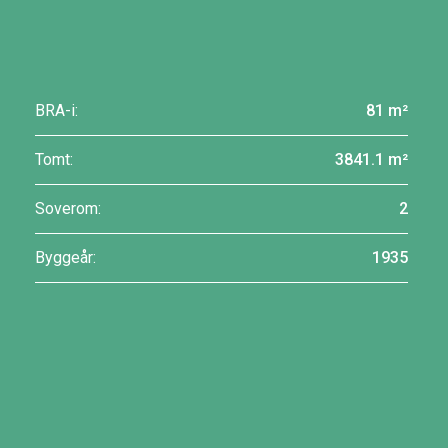
BRA-i:
81 m²
Tomt:
3841.1 m²
Soverom:
2
Byggeår:
1935