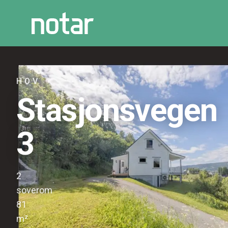
HOV
Stasjonsvegen
3
2
·
soverom
81
·
m²