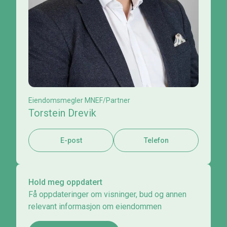
Eiendomsmegler MNEF/Partner
Torstein Drevik
E-post
Telefon
Hold meg oppdatert
Få oppdateringer om visninger, bud og annen
relevant informasjon om eiendommen