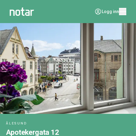
Logg inn
ÅLESUND
Apotekergata 12