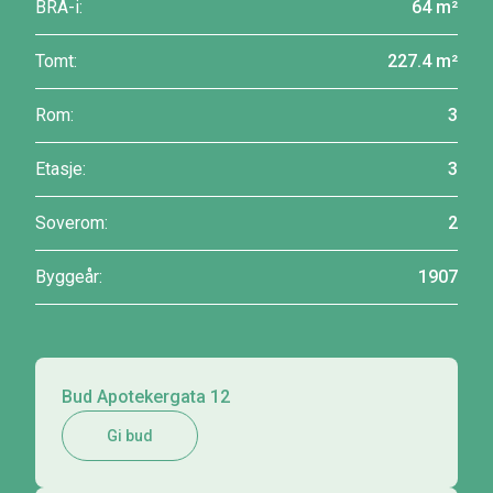
BRA-i:
64 m²
Tomt:
227.4 m²
Rom:
3
Etasje:
3
Soverom:
2
Byggeår:
1907
Bud Apotekergata 12
Gi bud