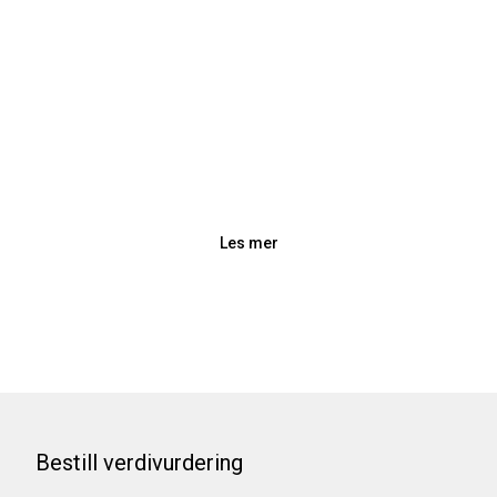
Intet salg, ingen regning – dersom
boligen ikke blir solgt til en pris du
aksepterer, kan du når som helst
trekke deg fra salget helt
vederlagsfritt.
Les mer
Bestill verdivurdering